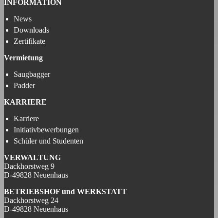
INFORMATION
News
Downloads
Zertifikate
Vermietung
Saugbagger
Padder
KARRIERE
Karriere
Initiativbewerbungen
Schüler und Studenten
VERWALTUNG
Dackhorstweg 9
D-49828 Neuenhaus
BETRIEBSHOF und
WERKSTATT
Dackhorstweg 24
D-49828 Neuenhaus