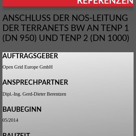
REFERENZEN
ANSCHLUSS DER NOS-LEITUNG
DER TERRANETS BW AN TENP 1
(DN 950) UND TENP 2 (DN 1000)
AUFTRAGSGEBER
Open Grid Europe GmbH
ANSPRECHPARTNER
Dipl.-Ing. Gerd-Dieter Berentzen
BAUBEGINN
05/2014
BAUZEIT