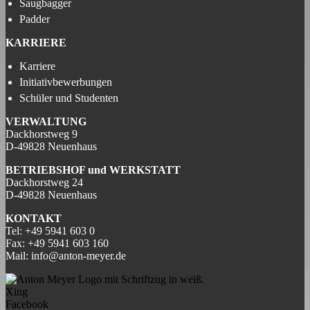
Saugbagger
Padder
KARRIERE
Karriere
Initiativbewerbungen
Schüler und Studenten
VERWALTUNG
Dackhorstweg 9
D-49828 Neuenhaus
BETRIEBSHOF und
WERKSTATT
Dackhorstweg 24
D-49828 Neuenhaus
KONTAKT
Tel:
+49 5941 603 0
Fax:
+49 5941 603 160
Mail:
info@anton-meyer.de
Xing
Facebook