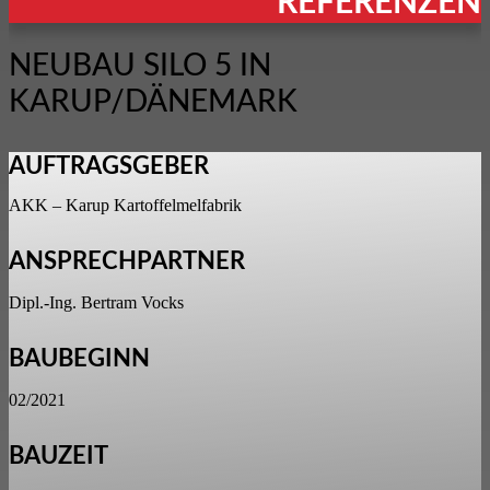
REFERENZEN
NEUBAU SILO 5 IN
KARUP/DÄNEMARK
AUFTRAGSGEBER
AKK – Karup Kartoffelmelfabrik
ANSPRECHPARTNER
Dipl.-Ing. Bertram Vocks
BAUBEGINN
02/2021
BAUZEIT