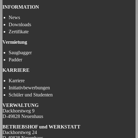
INFORMATION
News
Downloads
Zertifikate
Vermietung
Saugbagger
Padder
KARRIERE
Karriere
Initiativbewerbungen
Schüler und Studenten
VERWALTUNG
Dackhorstweg 9
D-49828 Neuenhaus
BETRIEBSHOF und
WERKSTATT
Dackhorstweg 24
D-49828 Neuenhaus