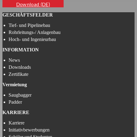
Download (DE)
GESCHÄFTSFELDER
Tief- und Pipelinebau
Rohrleitungs-/ Anlagenbau
Hoch- und Ingenieurbau
INFORMATION
News
Downloads
Zertifikate
Vermietung
Saugbagger
Padder
KARRIERE
Karriere
Initiativbewerbungen
Schüler und Studenten